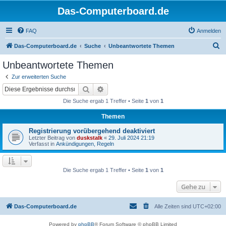
Das-Computerboard.de
FAQ
Anmelden
S
Das-Computerboard.de
Suche
Unbeantwortete Themen
u
Unbeantwortete Themen
c
Zur erweiterten Suche
h
Suche
Erweiterte Suche
e
Die Suche ergab 1 Treffer • Seite
1
von
1
Themen
Registrierung vorübergehend deaktiviert
Letzter Beitrag von
duskstalk
«
29. Juli 2024 21:19
Verfasst in
Ankündigungen, Regeln
Die Suche ergab 1 Treffer • Seite
1
von
1
Gehe zu
Das-Computerboard.de
Alle Zeiten sind
UTC+02:00
Powered by
phpBB
® Forum Software © phpBB Limited