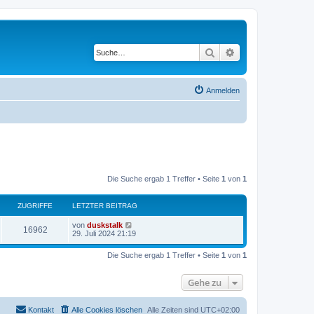
Suche
Erweiterte Suche
Anmelden
Die Suche ergab 1 Treffer • Seite
1
von
1
ZUGRIFFE
LETZTER BEITRAG
von
duskstalk
16962
29. Juli 2024 21:19
Die Suche ergab 1 Treffer • Seite
1
von
1
Gehe zu
Kontakt
Alle Cookies löschen
Alle Zeiten sind
UTC+02:00