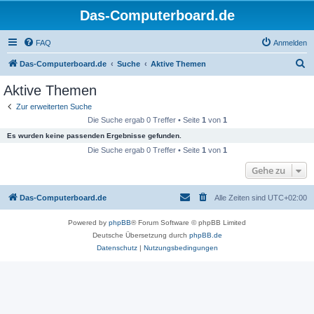
Das-Computerboard.de
FAQ
Anmelden
S
Das-Computerboard.de
Suche
Aktive Themen
u
Aktive Themen
c
Zur erweiterten Suche
h
Die Suche ergab 0 Treffer • Seite
1
von
1
e
Es wurden keine passenden Ergebnisse gefunden.
Die Suche ergab 0 Treffer • Seite
1
von
1
Gehe zu
Das-Computerboard.de
Alle Zeiten sind
UTC+02:00
Powered by
phpBB
® Forum Software © phpBB Limited
Deutsche Übersetzung durch
phpBB.de
Datenschutz
|
Nutzungsbedingungen