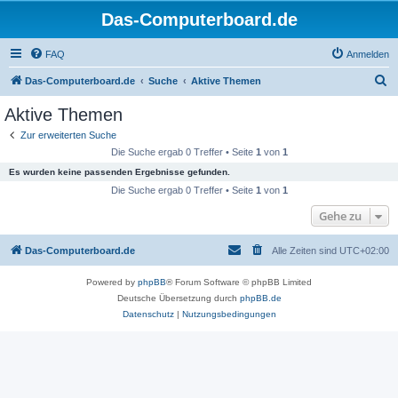
Das-Computerboard.de
FAQ
Anmelden
S
Das-Computerboard.de
Suche
Aktive Themen
u
Aktive Themen
c
Zur erweiterten Suche
h
Die Suche ergab 0 Treffer • Seite
1
von
1
e
Es wurden keine passenden Ergebnisse gefunden.
Die Suche ergab 0 Treffer • Seite
1
von
1
Gehe zu
Das-Computerboard.de
Alle Zeiten sind
UTC+02:00
Powered by
phpBB
® Forum Software © phpBB Limited
Deutsche Übersetzung durch
phpBB.de
Datenschutz
|
Nutzungsbedingungen