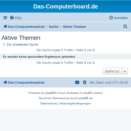
Das-Computerboard.de
FAQ
Anmelden
S
Das-Computerboard.de
Suche
Aktive Themen
u
Aktive Themen
c
Zur erweiterten Suche
h
Die Suche ergab 0 Treffer • Seite
1
von
1
e
Es wurden keine passenden Ergebnisse gefunden.
Die Suche ergab 0 Treffer • Seite
1
von
1
Gehe zu
Das-Computerboard.de
Alle Zeiten sind
UTC+02:00
Powered by
phpBB
® Forum Software © phpBB Limited
Deutsche Übersetzung durch
phpBB.de
Datenschutz
|
Nutzungsbedingungen