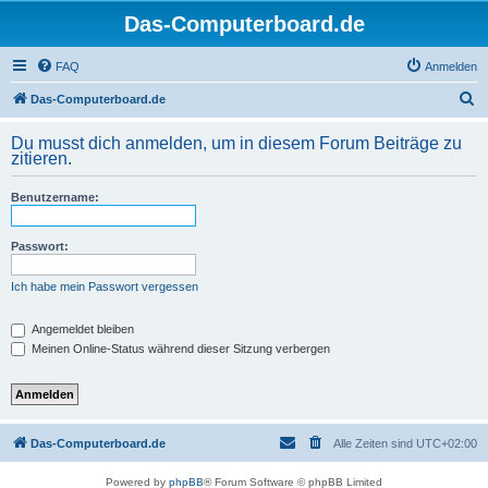
Das-Computerboard.de
FAQ
Anmelden
S
Das-Computerboard.de
u
Du musst dich anmelden, um in diesem Forum Beiträge zu
c
zitieren.
h
Benutzername:
e
Passwort:
Ich habe mein Passwort vergessen
Angemeldet bleiben
Meinen Online-Status während dieser Sitzung verbergen
Das-Computerboard.de
Alle Zeiten sind
UTC+02:00
Powered by
phpBB
® Forum Software © phpBB Limited