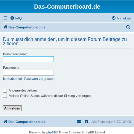
Das-Computerboard.de
FAQ
Anmelden
S
Das-Computerboard.de
u
Du musst dich anmelden, um in diesem Forum Beiträge zu
c
zitieren.
h
Benutzername:
e
Passwort:
Ich habe mein Passwort vergessen
Angemeldet bleiben
Meinen Online-Status während dieser Sitzung verbergen
Das-Computerboard.de
Alle Zeiten sind
UTC+02:00
Powered by
phpBB
® Forum Software © phpBB Limited