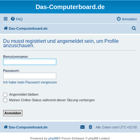
Das-Computerboard.de
FAQ
Anmelden
S
Das-Computerboard.de
u
Du musst registriert und angemeldet sein, um Profile
c
anzuschauen.
h
Benutzername:
e
Passwort:
Ich habe mein Passwort vergessen
Angemeldet bleiben
Meinen Online-Status während dieser Sitzung verbergen
Das-Computerboard.de
Alle Zeiten sind
UTC+02:00
Powered by
phpBB
® Forum Software © phpBB Limited