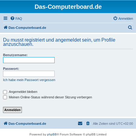
Das-Computerboard.de
FAQ
Anmelden
S
Das-Computerboard.de
u
Du musst registriert und angemeldet sein, um Profile
c
anzuschauen.
h
Benutzername:
e
Passwort:
Ich habe mein Passwort vergessen
Angemeldet bleiben
Meinen Online-Status während dieser Sitzung verbergen
Das-Computerboard.de
Alle Zeiten sind
UTC+02:00
Powered by
phpBB
® Forum Software © phpBB Limited