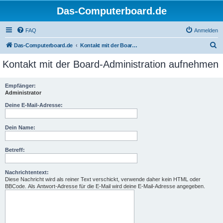
Das-Computerboard.de
FAQ
Anmelden
S
Das-Computerboard.de
Kontakt mit der Board-Administration aufnehmen
u
Kontakt mit der Board-Administration aufnehmen
c
h
Empfänger:
Administrator
e
Deine E-Mail-Adresse:
Dein Name:
Betreff:
Nachrichtentext:
Diese Nachricht wird als reiner Text verschickt, verwende daher kein HTML oder
BBCode. Als Antwort-Adresse für die E-Mail wird deine E-Mail-Adresse angegeben.