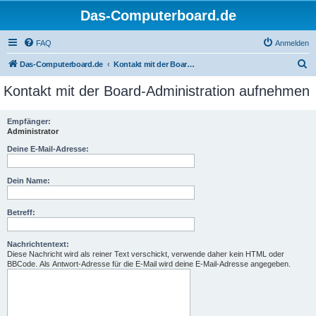
Das-Computerboard.de
FAQ
Anmelden
S
Das-Computerboard.de
Kontakt mit der Board-Administration aufnehmen
u
Kontakt mit der Board-Administration aufnehmen
c
h
Empfänger:
Administrator
e
Deine E-Mail-Adresse:
Dein Name:
Betreff:
Nachrichtentext:
Diese Nachricht wird als reiner Text verschickt, verwende daher kein HTML oder
BBCode. Als Antwort-Adresse für die E-Mail wird deine E-Mail-Adresse angegeben.