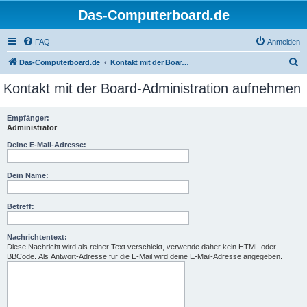
Das-Computerboard.de
FAQ
Anmelden
S
Das-Computerboard.de
Kontakt mit der Board-Administration aufnehmen
u
Kontakt mit der Board-Administration aufnehmen
c
h
Empfänger:
Administrator
e
Deine E-Mail-Adresse:
Dein Name:
Betreff:
Nachrichtentext:
Diese Nachricht wird als reiner Text verschickt, verwende daher kein HTML oder
BBCode. Als Antwort-Adresse für die E-Mail wird deine E-Mail-Adresse angegeben.