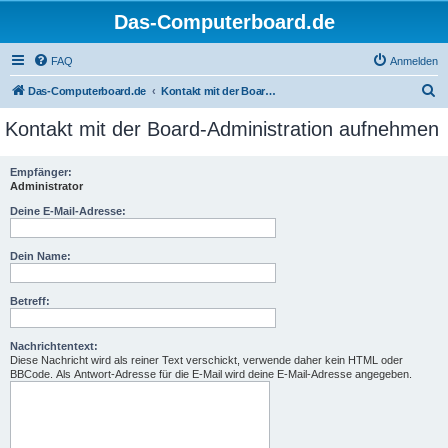
Das-Computerboard.de
FAQ
Anmelden
S
Das-Computerboard.de
Kontakt mit der Board-Administration aufnehmen
u
Kontakt mit der Board-Administration aufnehmen
c
h
Empfänger:
Administrator
e
Deine E-Mail-Adresse:
Dein Name:
Betreff:
Nachrichtentext:
Diese Nachricht wird als reiner Text verschickt, verwende daher kein HTML oder
BBCode. Als Antwort-Adresse für die E-Mail wird deine E-Mail-Adresse angegeben.