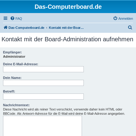
Das-Computerboard.de
FAQ
Anmelden
S
Das-Computerboard.de
Kontakt mit der Board-Administration aufnehmen
u
Kontakt mit der Board-Administration aufnehmen
c
h
Empfänger:
Administrator
e
Deine E-Mail-Adresse:
Dein Name:
Betreff:
Nachrichtentext:
Diese Nachricht wird als reiner Text verschickt, verwende daher kein HTML oder
BBCode. Als Antwort-Adresse für die E-Mail wird deine E-Mail-Adresse angegeben.