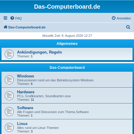
Das-Computerboard.de
FAQ
Anmelden
S
Das-Computerboard.de
u
Aktuelle Zeit: 8. August 2026 12:27
c
Allgemeines
h
Ankündigungen, Regeln
e
Themen:
1
Das-Computerboard
Windows
Diskussionen rund um das Betriebssystem Windows
Themen:
6
Hardware
PCs, Grafikkarten, Soundkarten usw.
Themen:
11
Software
Alle Fragen und Diskussion zum Thema Software
Themen:
1
Linux
Alles rund um Linux-Themen
Themen:
3