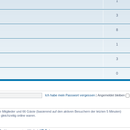
1
3
8
1
3
0
Ich habe mein Passwort vergessen
|
Angemeldet bleiben
re Mitglieder und 66 Gäste (basierend auf den aktiven Besuchern der letzten 5 Minuten)
gleichzeitig online waren.