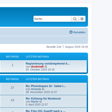
Suche
Erweiterte Suche
Anmelden
Aktuelle Zeit: 7. August 2026 16:04
BEITRÄGE
LETZTER BEITRAG
Registrierung vorübergehend d…
1
N
von
duskstalk
e
25. Oktober 2024 19:18
u
e
s
BEITRÄGE
LETZTER BEITRAG
t
e
Re: PhotoImpact 10 - failed t…
r
37
N
von
Amanda
B
e
28. November 2019 11:07
e
u
i
e
Re: Kühlung für Notebook
t
43
s
N
von
Martin
r
t
e
5. April 2020 11:57
a
e
u
g
r
e
Re: Fritz OS: Zugriff nach x …