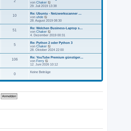
2
B
s
N
von
Chaker
e
t
e
29. Juli 2019 13:38
i
e
u
t
r
e
Re: Ubuntu - Netzwerkscanner …
r
10
B
s
N
von
uhde
a
e
t
e
28. August 2019 08:30
g
i
e
u
t
r
e
Re: Welchen Business-Laptop s…
r
51
B
s
N
von
Chaker
a
e
t
e
4. Dezember 2019 00:31
g
i
e
u
t
r
e
Re: Python 2 oder Python 3
r
5
B
s
N
von
Chaker
a
e
t
e
28. Oktober 2024 22:00
g
i
e
u
t
r
e
Re: YouTube Premium günstiger…
r
106
B
s
N
von
Ferry
a
e
t
e
12. Juni 2026 10:12
g
i
e
u
t
r
e
Keine Beiträge
r
0
B
s
a
e
t
g
i
e
t
r
r
B
a
e
g
i
t
r
a
g