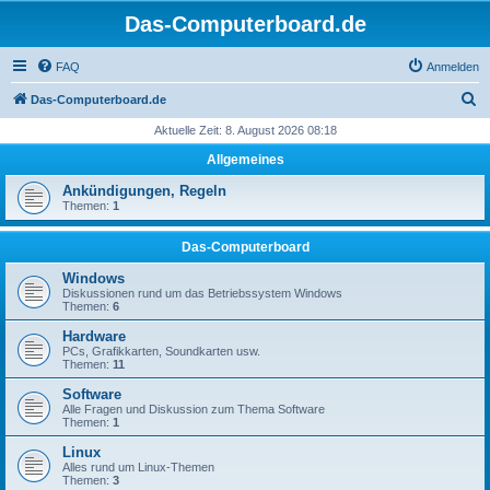
Das-Computerboard.de
FAQ
Anmelden
S
Das-Computerboard.de
u
Aktuelle Zeit: 8. August 2026 08:18
c
Allgemeines
h
Ankündigungen, Regeln
e
Themen:
1
Das-Computerboard
Windows
Diskussionen rund um das Betriebssystem Windows
Themen:
6
Hardware
PCs, Grafikkarten, Soundkarten usw.
Themen:
11
Software
Alle Fragen und Diskussion zum Thema Software
Themen:
1
Linux
Alles rund um Linux-Themen
Themen:
3